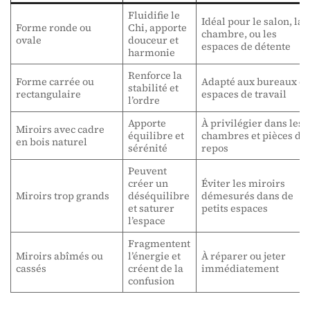
Fluidifie le
Idéal pour le salon, la
Forme ronde ou
Chi, apporte
chambre, ou les
ovale
douceur et
espaces de détente
harmonie
Renforce la
Forme carrée ou
Adapté aux bureaux et
stabilité et
rectangulaire
espaces de travail
l’ordre
Apporte
À privilégier dans les
Miroirs avec cadre
équilibre et
chambres et pièces de
en bois naturel
sérénité
repos
Peuvent
créer un
Éviter les miroirs
Miroirs trop grands
déséquilibre
démesurés dans de
et saturer
petits espaces
l’espace
Fragmentent
Miroirs abîmés ou
l’énergie et
À réparer ou jeter
cassés
créent de la
immédiatement
confusion