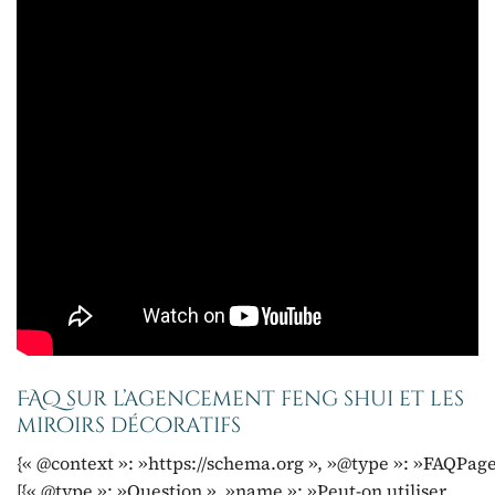
FAQ sur l’agencement feng shui et les
miroirs décoratifs
{« @context »: »https://schema.org », »@type »: »FAQPage
[{« @type »: »Question », »name »: »Peut-on utiliser