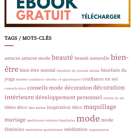
TAGS / MOTS-CLÉS
bien-
beauté
astuces
astuces mode
beauté naturelle
être
bien-être mental
bienfaits du
bienfaits du journal intime
yoga
confiance en soi
booster confiance
citroën c4 spacetourer
décoration
conseils mode
décoration
conseils déco
intérieure
développement personnel
estime de soi
maquillage
idées déco
inspiration déco
ikea kallax
mode
mariage
mode
meilleures voitures familiales
féminine
méditation
motivation quotidienne
organisation