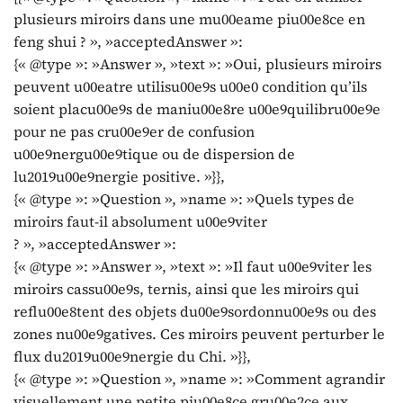
plusieurs miroirs dans une mu00eame piu00e8ce en
feng shui ? », »acceptedAnswer »:
{« @type »: »Answer », »text »: »Oui, plusieurs miroirs
peuvent u00eatre utilisu00e9s u00e0 condition qu’ils
soient placu00e9s de maniu00e8re u00e9quilibru00e9e
pour ne pas cru00e9er de confusion
u00e9nergu00e9tique ou de dispersion de
lu2019u00e9nergie positive. »}},
{« @type »: »Question », »name »: »Quels types de
miroirs faut-il absolument u00e9viter
? », »acceptedAnswer »:
{« @type »: »Answer », »text »: »Il faut u00e9viter les
miroirs cassu00e9s, ternis, ainsi que les miroirs qui
reflu00e8tent des objets du00e9sordonnu00e9s ou des
zones nu00e9gatives. Ces miroirs peuvent perturber le
flux du2019u00e9nergie du Chi. »}},
{« @type »: »Question », »name »: »Comment agrandir
visuellement une petite piu00e8ce gru00e2ce aux