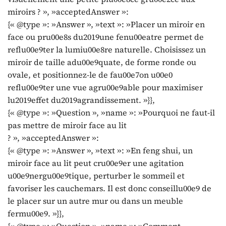
miroirs ? », »acceptedAnswer »:
{« @type »: »Answer », »text »: »Placer un miroir en
face ou pru00e8s du2019une fenu00eatre permet de
reflu00e9ter la lumiu00e8re naturelle. Choisissez un
miroir de taille adu00e9quate, de forme ronde ou
ovale, et positionnez-le de fau00e7on u00e0
reflu00e9ter une vue agru00e9able pour maximiser
lu2019effet du2019agrandissement. »}},
{« @type »: »Question », »name »: »Pourquoi ne faut-il
pas mettre de miroir face au lit
? », »acceptedAnswer »:
{« @type »: »Answer », »text »: »En feng shui, un
miroir face au lit peut cru00e9er une agitation
u00e9nergu00e9tique, perturber le sommeil et
favoriser les cauchemars. Il est donc conseillu00e9 de
le placer sur un autre mur ou dans un meuble
fermu00e9. »}},
{« @type »: »Question », »name »: »Comment