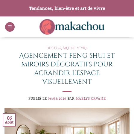
Passer
Tendances, bien-être et art de vivre
au
contenu
DÉCO & ART DE VIVRE
Agencement feng shui et
miroirs décoratifs pour
agrandir l’espace
visuellement
PUBLIÉ LE
06/08/2026
PAR
MAELYS ORVANE
06
Août