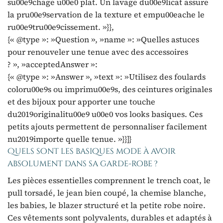
su00e9chage u00e0 plat. Un lavage du00e9licat assure
la pru00e9servation de la texture et empu00eache le
ru00e9tru00e9cissement. »}},
{« @type »: »Question », »name »: »Quelles astuces
pour renouveler une tenue avec des accessoires
? », »acceptedAnswer »:
{« @type »: »Answer », »text »: »Utilisez des foulards
coloru00e9s ou imprimu00e9s, des ceintures originales
et des bijoux pour apporter une touche
du2019originalitu00e9 u00e0 vos looks basiques. Ces
petits ajouts permettent de personnaliser facilement
nu2019importe quelle tenue. »}}]}
Quels sont les basiques mode à avoir
absolument dans sa garde-robe ?
Les pièces essentielles comprennent le trench coat, le
pull torsadé, le jean bien coupé, la chemise blanche,
les babies, le blazer structuré et la petite robe noire.
Ces vêtements sont polyvalents, durables et adaptés à