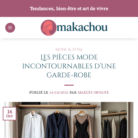
Passer
Tendances, bien-être et art de vivre
au
contenu
MODE & STYLE
Les pièces mode
incontournables d’une
garde-robe
PUBLIÉ LE
16/10/2025
PAR
MAELYS ORVANE
16
Oct