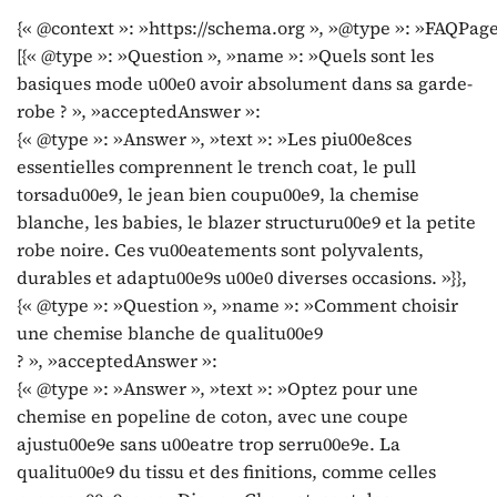
{« @context »: »https://schema.org », »@type »: »FAQPage
[{« @type »: »Question », »name »: »Quels sont les
basiques mode u00e0 avoir absolument dans sa garde-
robe ? », »acceptedAnswer »:
{« @type »: »Answer », »text »: »Les piu00e8ces
essentielles comprennent le trench coat, le pull
torsadu00e9, le jean bien coupu00e9, la chemise
blanche, les babies, le blazer structuru00e9 et la petite
robe noire. Ces vu00eatements sont polyvalents,
durables et adaptu00e9s u00e0 diverses occasions. »}},
{« @type »: »Question », »name »: »Comment choisir
une chemise blanche de qualitu00e9
? », »acceptedAnswer »:
{« @type »: »Answer », »text »: »Optez pour une
chemise en popeline de coton, avec une coupe
ajustu00e9e sans u00eatre trop serru00e9e. La
qualitu00e9 du tissu et des finitions, comme celles