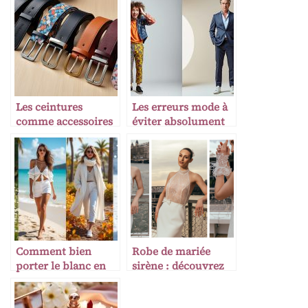
Les ceintures
Les erreurs mode à
comme accessoires
éviter absolument
mode
incontournables
Comment bien
Robe de mariée
porter le blanc en
sirène : découvrez
toute saison
quelques pépites de
la collection