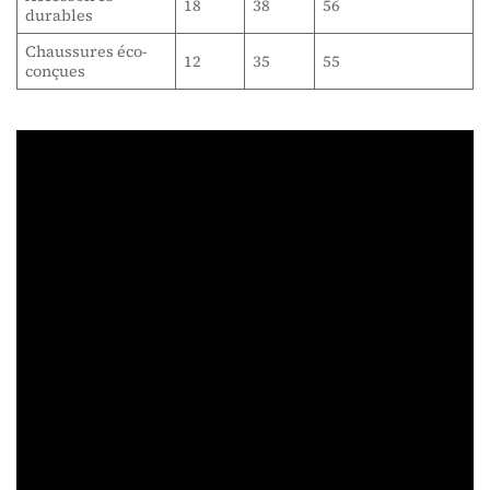
18
38
56
durables
Chaussures éco-
12
35
55
conçues