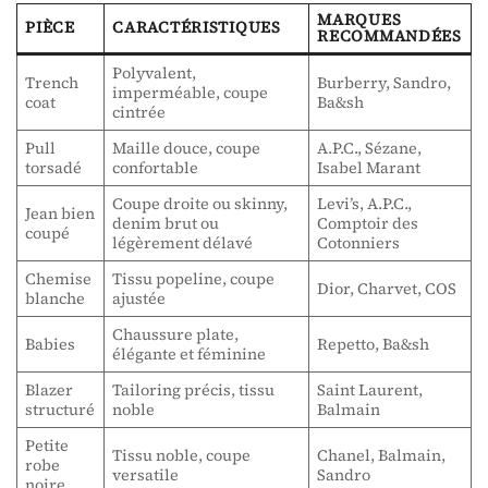
MARQUES
PIÈCE
CARACTÉRISTIQUES
RECOMMANDÉES
Polyvalent,
Trench
Burberry, Sandro,
imperméable, coupe
coat
Ba&sh
cintrée
Pull
Maille douce, coupe
A.P.C., Sézane,
torsadé
confortable
Isabel Marant
Coupe droite ou skinny,
Levi’s, A.P.C.,
Jean bien
denim brut ou
Comptoir des
coupé
légèrement délavé
Cotonniers
Chemise
Tissu popeline, coupe
Dior, Charvet, COS
blanche
ajustée
Chaussure plate,
Babies
Repetto, Ba&sh
élégante et féminine
Blazer
Tailoring précis, tissu
Saint Laurent,
structuré
noble
Balmain
Petite
Tissu noble, coupe
Chanel, Balmain,
robe
versatile
Sandro
noire