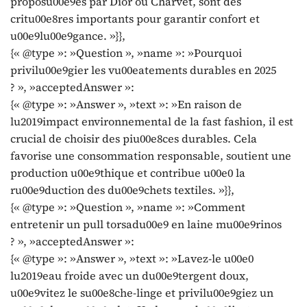
proposu00e9es par Dior ou Charvet, sont des
critu00e8res importants pour garantir confort et
u00e9lu00e9gance. »}},
{« @type »: »Question », »name »: »Pourquoi
privilu00e9gier les vu00eatements durables en 2025
? », »acceptedAnswer »:
{« @type »: »Answer », »text »: »En raison de
lu2019impact environnemental de la fast fashion, il est
crucial de choisir des piu00e8ces durables. Cela
favorise une consommation responsable, soutient une
production u00e9thique et contribue u00e0 la
ru00e9duction des du00e9chets textiles. »}},
{« @type »: »Question », »name »: »Comment
entretenir un pull torsadu00e9 en laine mu00e9rinos
? », »acceptedAnswer »:
{« @type »: »Answer », »text »: »Lavez-le u00e0
lu2019eau froide avec un du00e9tergent doux,
u00e9vitez le su00e8che-linge et privilu00e9giez un