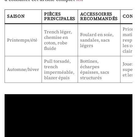
PIÈCES
ACCESSOIRES
SAISON
CONS
PRINCIPALES
RECOMMANDÉS
Prioris
Trench léger,
Foulard en soie,
matièr
chemise en
Printemps/été
sandales, sacs
respir
coton, robe
légers
les co
fluide
claire
Pull torsadé,
Bottines,
Jouer s
trench
écharpes
Automne/hiver
superp
imperméable,
épaisses, sacs
et les 
blazer épais
structurés